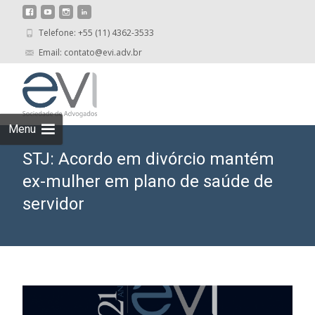
Telefone: +55 (11) 4362-3533
Email: contato@evi.adv.br
Skip
to
cont
Menu
STJ: Acordo em divórcio mantém
ex-mulher em plano de saúde de
servidor