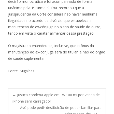
decisão monocrática e foi acompanhado de forma
unânime pela 1ª turma. S. Exa. recordou que a
jurisprudência da Corte considera não haver nenhuma
ilegalidade no acordo de divórcio que estabelece a
manutenção de ex-cônjuge no plano de saúde do outro,
tendo em vista o caráter alimentar dessa prestação.
O magistrado entendeu-se, inclusive, que o ônus da
manutenção do ex-cônjuge será do titular, e não do órgão
de saúde suplementar.
Fonte: Migalhas
Post
←
Justiça condena Apple em R$ 100 mi por venda de
iPhone sem carregador
Avó pode pedir destituição de poder familiar para
adotar neta, diz STJ
→