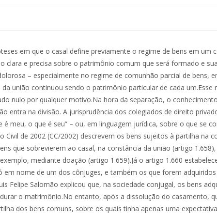
ão dos cônjuges.”Assim, excluem-se aqueles levados por qualquer dos cônjuges para o casamento e os adquiridos a título gratuito, além de certas obrigações”, acrescentou, destacando que a enumeração das situações está no artigo 1.659 do CC/2002.Verbas trabalhistasPara o STJ, as indenizações referentes a verbas trabalhistas nascidas e pleiteadas na constância do casamento comunicam-se entre os cônjuges e integram a partilha de bens.Seguindo o entendimento firmado na jurisprudência da corte, a Terceira Turma confirmou acórdão do Tribunal de Justiça de Mato Grosso que consignou que os créditos adquiridos na constância do casamento – ainda que decorrentes do trabalho pessoal de um dos cônjuges – são partilháveis com a decretação do divórcio.No caso julgado, as verbas trabalhistas originaram-se de precatório no valor de quase R$ 1 milhão, e o tribunal entendeu que o crédito trabalhista foi gerado durante o período da constância do casamento; por isso, integraria o conjunto de bens adquiridos durante a união matrimonial, sendo passível de partilha.”A orientação firmada nesta corte é no sentido de que, nos regimes de comunhão parcial ou universal de bens, comunicam-se as verbas trabalhistas correspondentes a direitos adquiridos na constância do casamento, devendo ser partilhadas quando da separação do casal”, destacou o ministro Moura Ribeiro, relator do caso.Crédito previdenciárioO crédito previdenciário decorrente de aposentadoria pela previdência pública, ainda que tenha sido recebido apenas após o divórcio, também integra o patrimônio comum a ser partilhado, nos limites dos valores correspondentes ao período em que o casal ainda permanecia em matrimônio sob o regime da comunhão parcial de bens.Com base nesse entendimento, a Terceira Turma reformou acórdão do Tribunal de Justiça do Rio Grande do Sul (TJRS) segundo o qual, no regime de comunhão parcial, não seria cabível a partilha de valores decorrentes de ação previdenciária, nos termos do artigo 1.659 do CC/2002.”Tal qual nas hipóteses de indenizações trabalhistas e de recebimento de diferenças salariais em atraso, a eventual incomunicabilidade dos proventos do trabalho geraria uma injustificável distorção, em que um dos cônjuges poderia possuir inúmeros bens reservados, frutos de seu trabalho, e o outro não poderia tê-los porque reverteu, em prol da família, os frutos de seu trabalho”, afirmou a relatora do recurso especial, ministra Nancy Andrighi.Ela apontou a existência de consenso entre as turmas de direito privado do STJ no sentido da comunhão e da partilha de indenizações trabalhistas correspondentes a direitos adquiridos na constância do vínculo conjugal, ainda que a quantia tenha sido recebida após a dissolução do casamento ou da união estável.De acordo com a ministra, é preciso dar à aposentadoria pelo regime geral o mesmo tratamento dispensado pelo STJ às indenizações trabalhistas, às verbas salariais recebidas em atraso e ao FGTS – ou seja, devem ser objeto de partilha ao fim do vínculo conjugal.ImóveisPara o STJ, na separação e no divórcio, sob pena de gerar enriquecimento sem causa, o fato de certo bem comum ainda pertencer indistintamente aos ex-cônjuges, por não ter sido formalizada a partilha, não representa empecilho automático ao pagamento de indenização pelo uso exclusivo do bem por um deles, desde que a parte que toca a cada um tenha sido definida por qualquer meio inequívoco.O entendimento foi confirmado pela Segunda Seção em julgamento de processo que envolveu pedido de fixação de aluguel pelo uso exclusivo do único imóvel do casal por um dos ex-cônjuges.Segundo o relator, ministro Raul Araújo, o Código Civil de 2002 buscou proteger a pessoa nas relações privadas à luz dos princípios basilares da socialidade, operabilidade e eticidade, abandonando a visão excessivamente pa