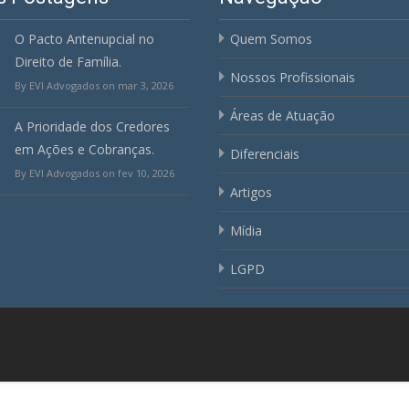
O Pacto Antenupcial no
Quem Somos
Direito de Família.
Nossos Profissionais
By EVI Advogados on mar 3, 2026
Áreas de Atuação
A Prioridade dos Credores
em Ações e Cobranças.
Diferenciais
By EVI Advogados on fev 10, 2026
Artigos
Mídia
LGPD