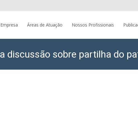
 Empresa
Áreas de Atuação
Nossos Profissionais
Public
 discussão sobre partilha do pa
ade de Advogados
>
Artigos
>
De meu bem a meus bens: a discussão s