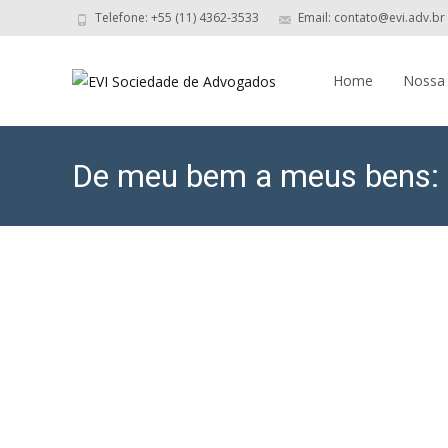
Telefone: +55 (11) 4362-3533
Email: contato@evi.adv.br
Skip
to
Home
Nossa
content
De meu bem a meus bens: a
comunhão parcial.
EVI Socied