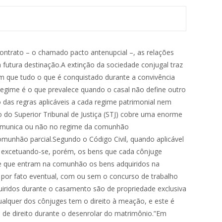
trimonialista e individualista do código anterior.”Exige-se, por meio do princípio da boa-fé objetiva – cláusula geral do sistema –, um comportamento de lealdade e cooperação entre as partes, porquanto aplicável às relações familiares. Impõe-se, dessa forma, o dever de os cônjuges cooperarem entre si, o que deve ser entendido também no sentido de não impedirem o livre exercício das faculdades alheias”, observou.Para Raul Araújo, uma vez homologada a separação judicial do casal, a mancomunhão, antes existente entre os ex-cônjuges, transforma-se em condomínio, regido pelas regras comuns da compropriedade, e que admite a indenização.”Admitir a indenização antes da partilha tem o mérito de evitar que a efetivação desta seja prorrogada por anos a fio, relegando para um futuro incerto o fim do estado de permanente litígio que pode haver entre os ex-cônjuges, senão, até mesmo, aprofundando esse conflito, com presumíveis consequências adversas para a eventual prole”, destacou o ministro.FGTSAo analisar partilha decorrente da dissolução de casamento celebrado sob o regime da comunhão parcial, a Segunda Seção estabeleceu tese sobre a inexistência de direito à meação dos valores depositados em conta vinculada ao Fundo de Garantia do Tempo de Serviço (FGTS) anteriormente ao matrimônio.No julgamento do recurso, o colegiado também definiu que os valores depositados em conta do FGTS na constância do casamento sob o regime da comunhão parcial integram o patrimônio comum do casal, ainda que não sejam sacados imediatamente após a separação.De acordo com o relator do caso, ministro Luis Felipe Salomão, pertencem ao patrimônio individual do trabalhador os valores recebidos a título de fundo de garantia em momento anterior ou posterior ao casamento.Contudo, durante a vigência da relação conjugal, o ministro entendeu que os proventos recebidos pelos cônjuges – independentemente da ocorrência de saque – “compõem o patrimônio comum do casal, a ser partilhado na separação, tendo em vista a formação de sociedade de fato, configurada pelo esforço comum, independentemente de ser financeira a contribuição de um dos consortes e do outro não”.Salomão lembrou que o titular do FGTS não tem a faculdade de utilizar livremente os valores depositados na conta ativa, estando o saque submetido às possibilidades previstas na Lei 8.036/1990 ou estabelecidas em situações excepcionais pelo Judiciário.Segundo o ministro, os valores a serem repartidos devem ser “destacados para conta específica, operação que será realizada pela Caixa Econômica Federal, agente operador do FGTS, centralizadora de todos os recolhimentos, mantenedora das contas vinculadas em nome dos trabalhadores, para que num momento futuro, quando da realização de qualquer das hipóteses legais de saque, seja possível a retirada do numerário e, consequentemente, providenciada sua meação”.Previdência privadaPor outro lado, segundo o STJ, o benefício de previdência privada fechada é excluído da partilha em dissoluçã