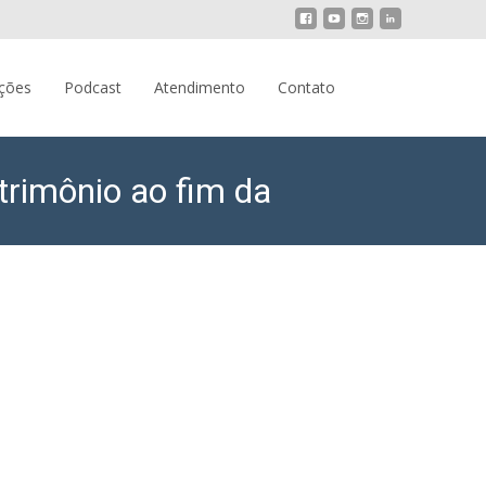
Pesquisar
ações
Podcast
Atendimento
Contato
por:
trimônio ao fim da
obre partilha do patrimônio ao fim da comunhão parcial.