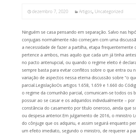
dezembro 7, 2020
Artigos
,
Uncategorized
Ninguém se casa pensando em separação. Salvo nas hipóteses em que o casal define previamente o regime de bens em um contrato – o chamado pacto antenupcial –, as relações conjugais normalmente não começam com uma discussão clara e precisa sobre o patrimônio comum que será formado e sua futura destinação.A extinção da sociedade conjugal traz a necessidade de fazer a partilha, etapa frequentemente dolorosa – especialmente no regime de comunhão parcial de bens, em que tudo o que é conquistado durante a convivência pertence a ambos, mas aquilo que cada um já tinha antes da união continuou sendo o patrimônio particular de cada um.Esse regime é o que prevalece quando o casal não define outro no pacto antenupcial, ou quando o regime eleito é declarado nulo por qualquer motivo.Na hora da separação, o conhecimento das regras aplicáveis a cada regime patrimonial nem sempre basta para evitar conflitos sobre o que entra ou não entra na divisão. A jurisprudência dos colegiados de direito privado do Superior Tribunal de Justiça (STJ) cobre uma enorme variação de aspectos nessa eterna discussão sobre “o que é meu, o que é seu” – ou, em linguagem jurídica, sobre o que se comunica ou não no regime da comunhão parcial.LegislaçãoOs artigos 1.658, 1.659 e 1.660 do Código Civil de 2002 (CC/2002) descrevem os bens sujeitos à partilha na comunhão parcial.Segundo o Código Civil, quando aplicável o regime da comunhão parcial, comunicam-se todos os bens que sobrevierem ao casal, na constância da união (artigo 1.658), excetuando-se, porém, os bens que cada cônjuge possuir ao se casar e os adquiridos individualmente – por exemplo, mediante doação (artigo 1.659).Já o artigo 1.660 estabelece que entram na comunhão os bens adquiridos na constância do casamento por título oneroso, ainda que só em nome de um dos cônjuges, e também os que forem adquiridos por fato eventual, com ou sem o concurso de trabalho ou despesa anterior.Em julgamento de 2016, o ministro Luis Felipe Salomão explicou que, na sociedade conjugal, os bens adquiridos durante o casamento são de propriedade exclusiva do cônjuge que os adquiriu, e assim seguirá enquanto perdurar o matrimônio.No entanto, após a dissolução do casamento, qualquer dos cônjuges tem o direito à meação, e este é um efeito imediato, segundo o ministro, de requerer a partilha dos bens comuns, sobre os quais tinha apenas uma expectativa de direito durante o desenrolar do matrimônio.”Em regra, o regime da comunhão parcial de bens conduz à comunicabilidade dos adquiridos onerosamente na constância do casamento, ficando excluídos da comunhão aqueles que cada cônjuge possuía ao tempo do enlace, ou os que lhe sobrevierem na constância dele por doação, sucessão ou sub-rogação de bens particulares”, destacou o ministro.Salomão acrescentou que tal entendimento é exatamente o que se depreende do artigo 1.658 do CC/2002: “No regime de comunhão parcial, comunicam-se os bens que sobrevierem ao casal, na constância do casamento, com as exceções dos artigos seguintes”.Para o ministro, esse artigo exterioriza exatamente o princípio segundo o qual são comuns os bens adquiridos durante o casamento, a título oneroso, tendo em vista a aquisição por cooperaç