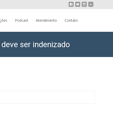
Pesquisar
ações
Podcast
Atendimento
Contato
por:
 deve ser indenizado
ou após ingerir suplemento alimentar deve ser indenizado