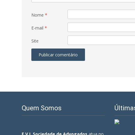
Nome
*
E-mail
*
Site
Quem Somos
Última
E.V.I. Sociedade de Advogados
atua no