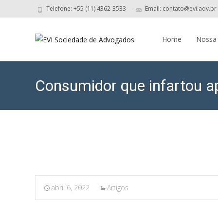
Telefone: +55 (11) 4362-3533
Email: contato@evi.adv.br
Skip
to
Home
Nossa
content
Consumidor que infartou ap
abril 6, 2022
Artigos