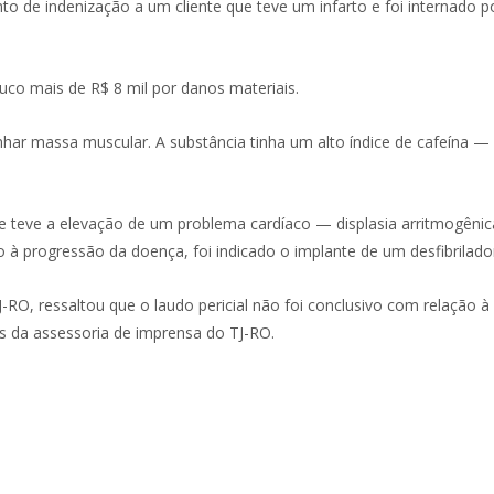
de indenização a um cliente que teve um infarto e foi internado por
co mais de R$ 8 mil por danos materiais.
r massa muscular. A substância tinha um alto índice de cafeína — 
e teve a elevação de um problema cardíaco — displasia arritmogênic
o à progressão da doença, foi indicado o implante de um desfibrilador
O, ressaltou que o laudo pericial não foi conclusivo com relação à d
s da assessoria de imprensa do TJ-RO.