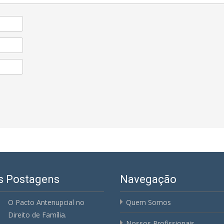
s Postagens
Navegação
O Pacto Antenupcial no
Quem Somos
Direito de Família.
Nossos Profissionais