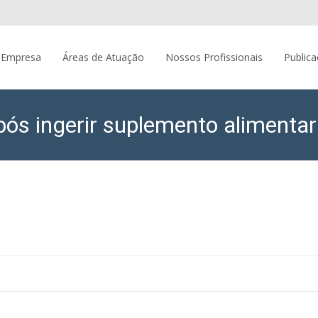
 Empresa
Áreas de Atuação
Nossos Profissionais
Public
ós ingerir suplemento alimentar
EVI Sociedade de Advogados
>
Artigos
>
Consumidor que infart