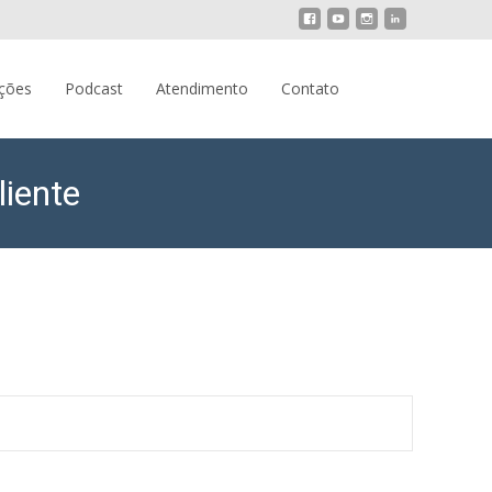
Pesquisar
ações
Podcast
Atendimento
Contato
por:
liente
ancelar cirurgia duas vezes, Amil terá que indenizar cliente