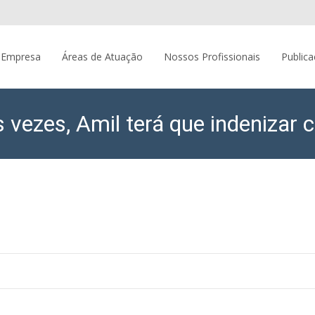
 Empresa
Áreas de Atuação
Nossos Profissionais
Public
 vezes, Amil terá que indenizar c
EVI Sociedade de Advogados
>
Artigos
>
Após c