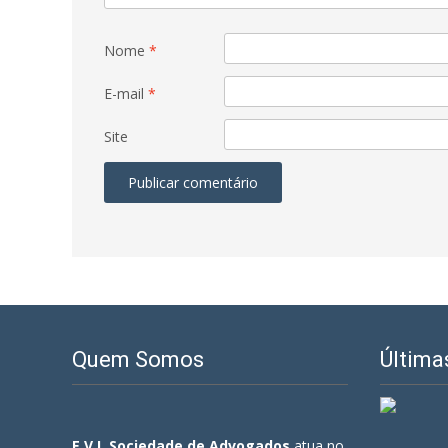
Nome
*
E-mail
*
Site
Quem Somos
Última
E.V.I. Sociedade de Advogados
atua no