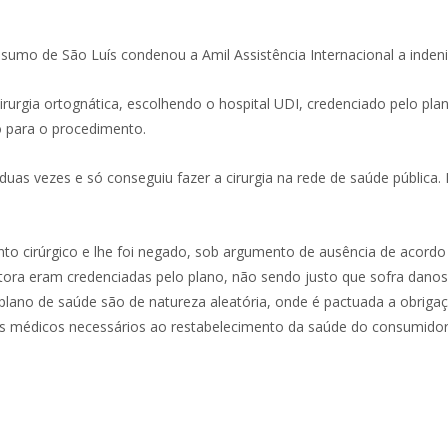
onsumo de São Luís condenou a Amil Assistência Internacional a ind
irurgia ortognática, escolhendo o hospital UDI, credenciado pelo pl
 para o procedimento.
uas vezes e só conseguiu fazer a cirurgia na rede de saúde pública. 
ento cirúrgico e lhe foi negado, sob argumento de ausência de acor
ora eram credenciadas pelo plano, não sendo justo que sofra danos 
 plano de saúde são de natureza aleatória, onde é pactuada a obri
s médicos necessários ao restabelecimento da saúde do consumidor, 