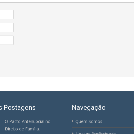
s Postagens
Navegação
O Pacto Antenupcial no
Quem Somos
Direito de Família.
Nossos Profissionais