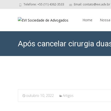
Telefone: +55 (11) 4362-3533
Email: contato@evi.adv.br
Skip
to
Home
Nossa
content
Após cancelar cirurgia duas
outubro 10, 2022
Artigos