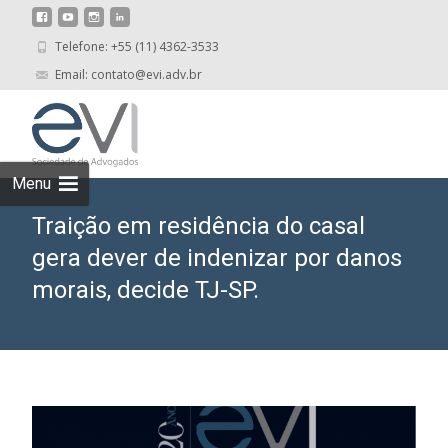
Telefone: +55 (11) 4362-3533
Email: contato@evi.adv.br
Skip
to
cont
Menu
Traição em residência do casal
gera dever de indenizar por danos
morais, decide TJ-SP.