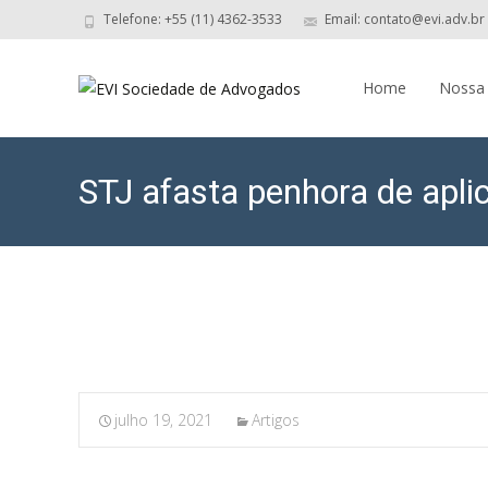
Telefone: +55 (11) 4362-3533
Email: contato@evi.adv.br
Skip
to
Home
Nossa
content
STJ afasta penhora de apli
julho 19, 2021
Artigos