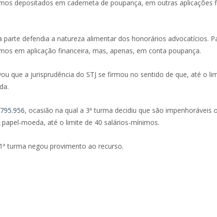
nimos depositados em caderneta de poupança, em outras aplicações fi
 parte defendia a natureza alimentar dos honorários advocatícios. Pa
nimos em aplicação financeira, mas, apenas, em conta poupança.
ou que a jurisprudência do STJ se firmou no sentido de que, até o li
da.
.795.956
, ocasião na qual a 3ª turma decidiu que são impenhoráveis
papel-moeda, até o limite de 40 salários-mínimos.
 1ª turma negou provimento ao recurso.