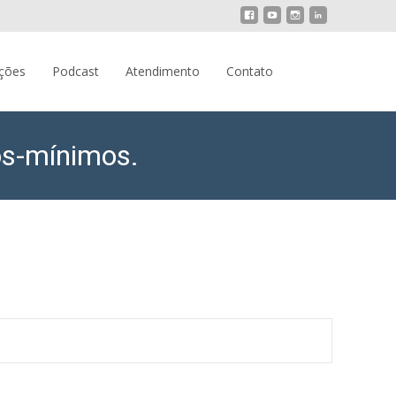
Pesquisar
ações
Podcast
Atendimento
Contato
por:
ios-mínimos.
enhora de aplicação financeira de até 40 salários-mínimos.