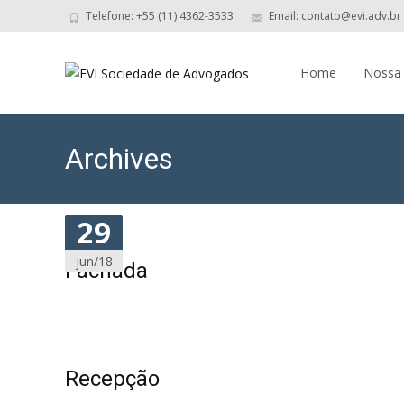
Telefone: +55 (11) 4362-3533
Email: contato@evi.adv.br
Skip
to
Home
Nossa
content
Archives
29
29
29
29
jun/18
jun/18
jun/18
jun/18
Fachada
Recepção