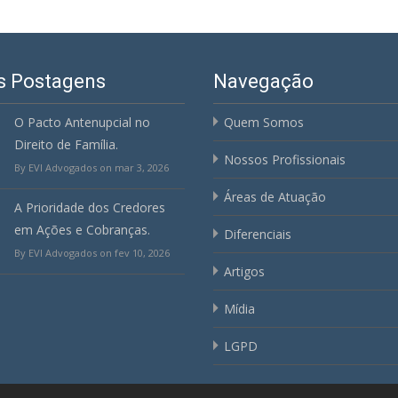
s Postagens
Navegação
O Pacto Antenupcial no
Quem Somos
Direito de Família.
Nossos Profissionais
By EVI Advogados on mar 3, 2026
Áreas de Atuação
A Prioridade dos Credores
em Ações e Cobranças.
Diferenciais
By EVI Advogados on fev 10, 2026
Artigos
Mídia
LGPD