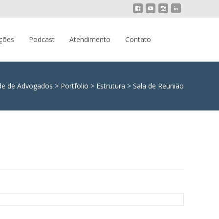
Pesquisar
ações
Podcast
Atendimento
Contato
por:
de de Advogados
>
Portfolio
>
Estrutura
>
Sala de Reunião