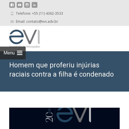
Telefone: +55 (11) 4362-3533
Email: contato@evi.adv.br
Skip
to
cont
Menu
Homem que proferiu injúrias
raciais contra a filha é condenado