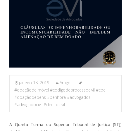
janeiro 18, 2019
Artigos
#doaçãodeimóvel #codigodeprocessocivil #cpc
#doaçãodebens #penhora #advogados
#advogadocivil #direitocivil
A Quarta Turma do Superior Tribunal de Justiça (STJ)