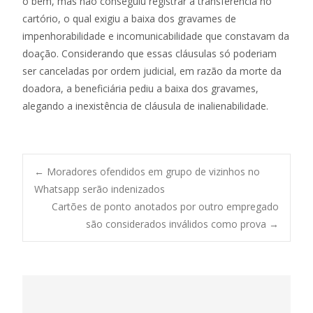
o bem, mas não conseguiu registrar a transferência no
cartório, o qual exigiu a baixa dos gravames de
impenhorabilidade e incomunicabilidade que constavam da
doação. Considerando que essas cláusulas só poderiam
ser canceladas por ordem judicial, em razão da morte da
doadora, a beneficiária pediu a baixa dos gravames,
alegando a inexistência de cláusula de inalienabilidade.
Post
←
Moradores ofendidos em grupo de vizinhos no
Whatsapp serão indenizados
Cartões de ponto anotados por outro empregado
navigation
são considerados inválidos como prova
→